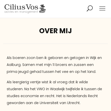
OVER MIJ
ADVIES
OVER MIJ
MANAGEMENT
ONDERSTEUNING
COLLEGA’S
Als boeren zoon ben ik geboren en getogen in Wijk en
Aalburg. Samen met mijn 11 broers en zussen een
SECOND OPINION
CONTACT
prima jeugd gehad tussen het vee en op het land.
Als leergierig ventje wist ik al vroeg dat ik wilde
studeren. Na het VWO in Waalwijk twijfelde ik tussen de
studies economie en recht. Het is Nederlands Recht
geworden aan de Universiteit van Utrecht.